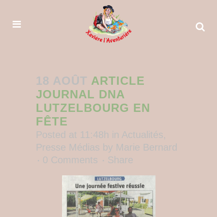
18 AOÛT
ARTICLE
JOURNAL DNA
LUTZELBOURG EN
FÊTE
Posted at 11:48h
in
Actualités
,
Presse Médias
by
Marie Bernard
0 Comments
Share