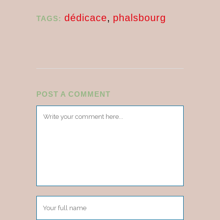
dédicace
,
phalsbourg
TAGS:
POST A COMMENT