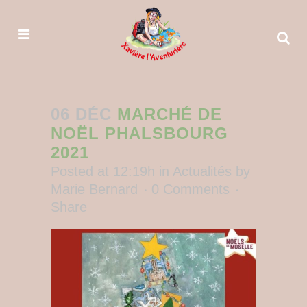
06 DÉC
MARCHÉ DE
NOËL PHALSBOURG
2021
Posted at 12:19h
in
Actualités
by
Marie Bernard
0 Comments
Share